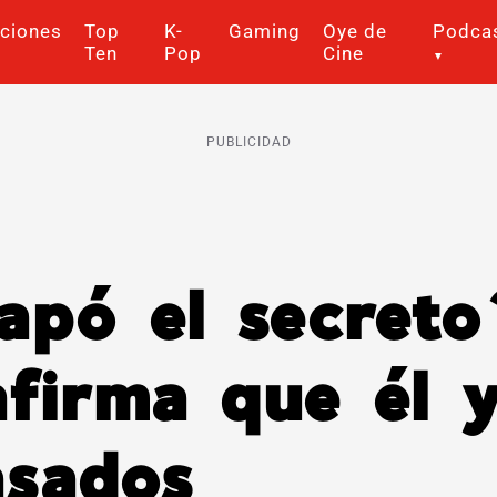
ciones
Top
K-
Gaming
Oye de
Podca
Ten
Pop
Cine
PUBLICIDAD
capó el secret
nfirma que él 
asados