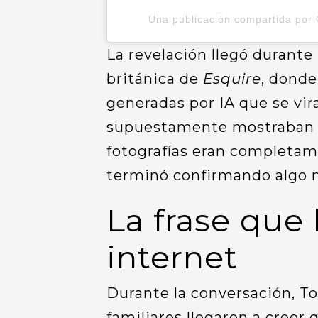
Una publicación compartida por 
La revelación llegó durante
británica de
Esquire
, donde
generadas por IA que se vi
supuestamente mostraban la
fotografías eran completame
terminó confirmando algo
La frase que 
internet
Durante la conversación, T
familiares llegaron a creer