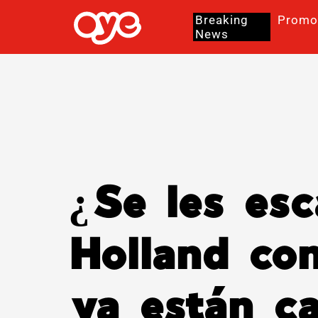
Breaking
Promo
News
¿Se les es
Holland co
ya están c