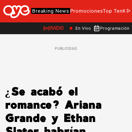
Breaking News
Promociones
Top Ten
K-P
RADIO
En Vivo
Programación
PUBLICIDAD
¿Se acabó el
romance? Ariana
Grande y Ethan
Slater habrían