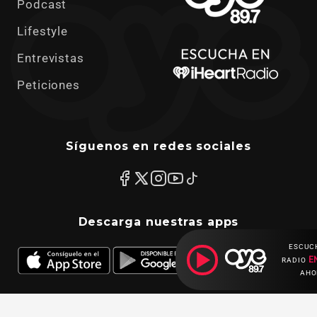
Podcast
Lifestyle
Entrevistas
Peticiones
Síguenos en redes sociales
Descarga nuestras apps
ESCUC
E
RADIO
AHO
Ahora escuchas: