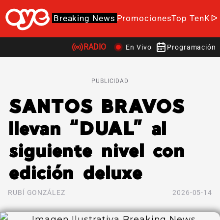
Breaking News
Promociones
Top Ten
K-P
RADIO
En Vivo
Programación
PUBLICIDAD
SANTOS BRAVOS
llevan “DUAL” al
siguiente nivel con
edición deluxe
RUBÍ GONZÁLEZ
2026-05-14