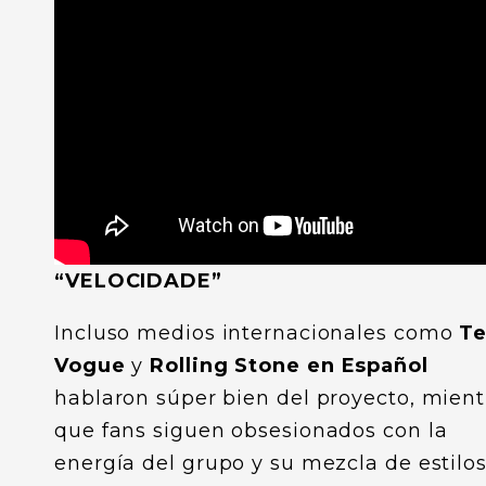
“VELOCIDADE”
Incluso medios internacionales como
T
Vogue
y
Rolling Stone en Español
hablaron súper bien del proyecto, mient
que fans siguen obsesionados con la
energía del grupo y su mezcla de estilos