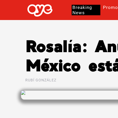
Breaking
Promo
News
Rosalía: A
México está
RUBÍ GONZÁLEZ