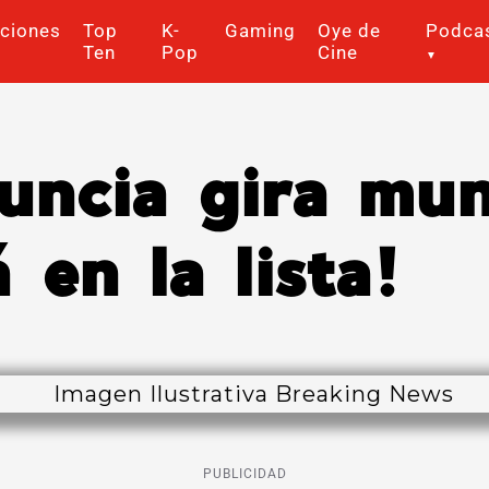
ciones
Top
K-
Gaming
Oye de
Podca
Ten
Pop
Cine
nuncia gira mu
 en la lista!
PUBLICIDAD