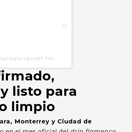
Oye Digital (@oye89.7fm)
firmado,
 listo para
to limpio
ara, Monterrey y Ciudad de
o en el mes oficial del
drip flamenco