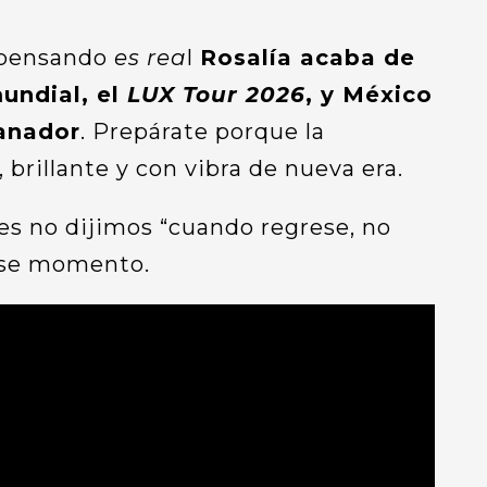
s pensando
es rea
l
Rosalía acaba de
undial, el
LUX Tour 2026
, y México
anador
. Prepárate porque la
rillante y con vibra de nueva era.
es no dijimos “cuando regrese, no
 ese momento.