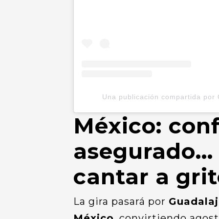
Una publicación compartida por 
México: con
asegurado… y
cantar a gri
La gira pasará por
Guadalaj
México
, convirtiendo agost