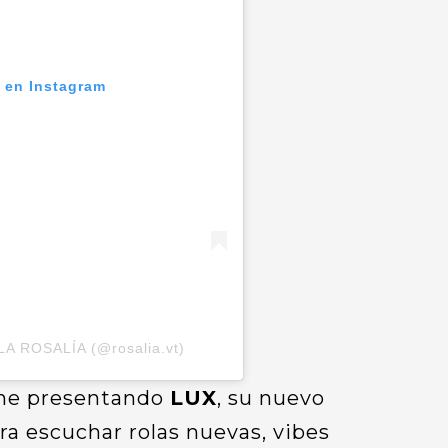
n en Instagram
LA ROSALÍA (@rosalia.vt)
iene presentando
LUX
, su nuevo
ra escuchar rolas nuevas, vibes