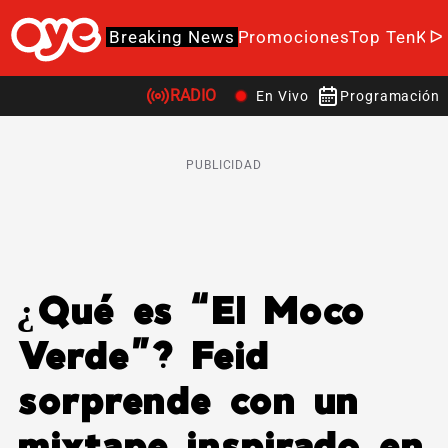
Breaking News
Promociones
Top Ten
K-P
RADIO
En Vivo
Programación
PUBLICIDAD
¿Qué es “El Moco
Verde”? Feid
sorprende con un
mixtape inspirado en