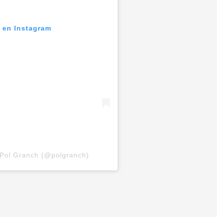
n en Instagram
 Pol Granch (@polgranch)