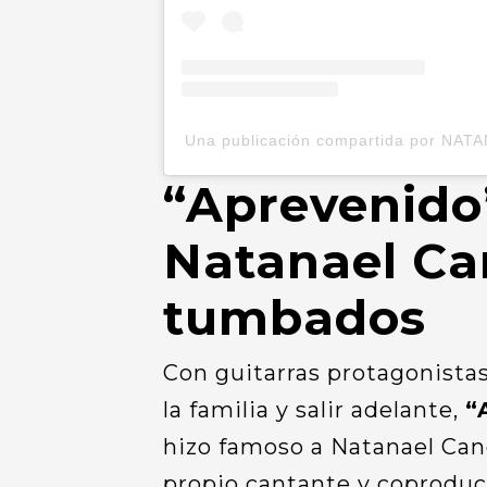
Una publicación compartida por NA
“Aprevenido”
Natanael Can
tumbados
Con guitarras protagonistas,
la familia y salir adelante,
“
hizo famoso a Natanael Cano
propio cantante y coproduci