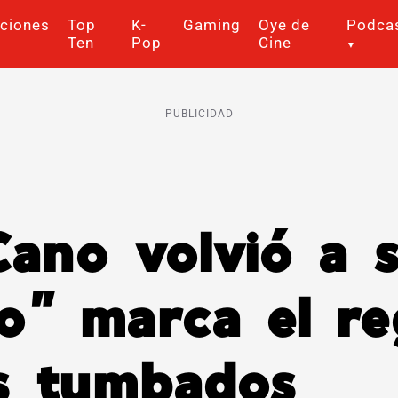
ciones
Top
K-
Gaming
Oye de
Podca
Ten
Pop
Cine
PUBLICIDAD
ano volvió a s
o” marca el re
os tumbados