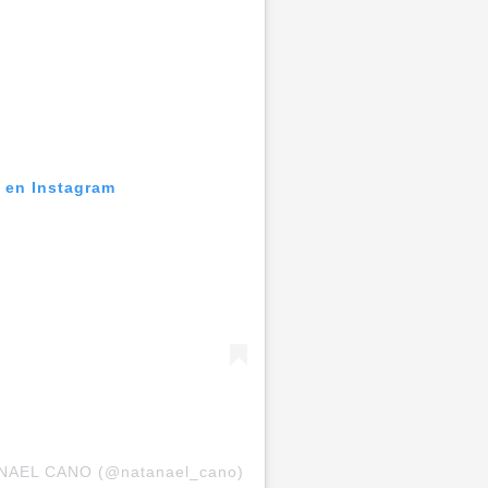
n en Instagram
TANAEL CANO (@natanael_cano)