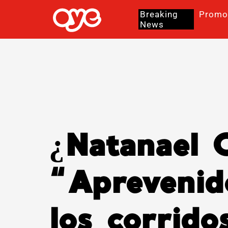
Breaking
Promo
News
¿Natanael C
“Aprevenid
los corrid