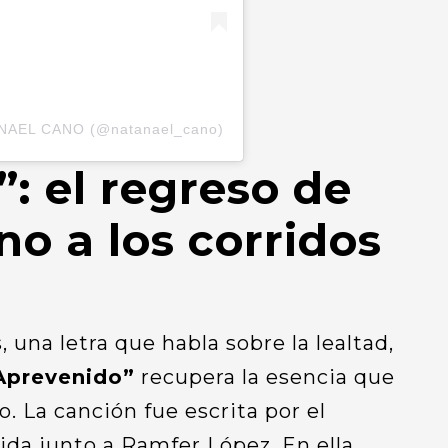
TANAEL CANO (@natanael_cano)
: el regreso de
o a los corridos
 una letra que habla sobre la lealtad,
Aprevenido”
recupera la esencia que
. La canción fue escrita por el
da junto a Ramfer López. En ella,