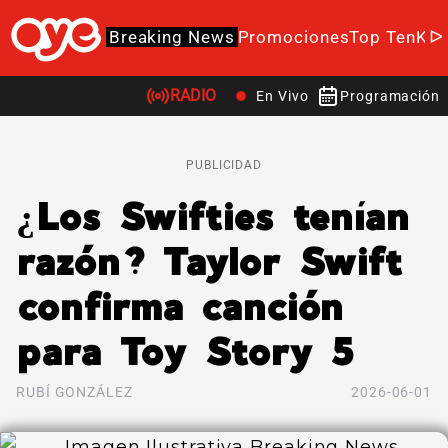
Breaking News
Promociones
Top Ten
K-P
RADIO
En Vivo
Programación
PUBLICIDAD
¿Los Swifties tenían
razón? Taylor Swift
confirma canción
para Toy Story 5
RUBÍ GONZÁLEZ
2026-06-01