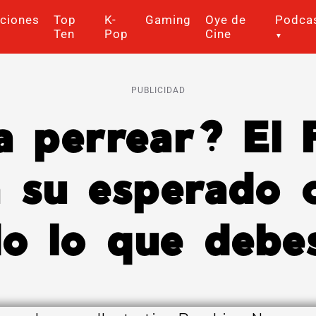
ciones
Top
K-
Gaming
Oye de
Podca
Ten
Pop
Cine
PUBLICIDAD
a perrear? El 
 su esperado c
do lo que debe