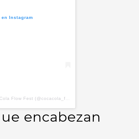
n en Instagram
Una publicación compartida por Coca-Cola Flow Fest (@cocacola_flow)
 que encabezan