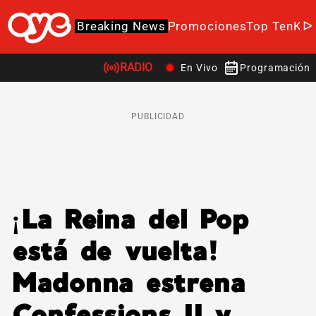
Breaking News
Promociones
Top Ten
K-P
RADIO
En Vivo
Programación
PUBLICIDAD
¡La Reina del Pop
está de vuelta!
Madonna estrena
Confessions II y