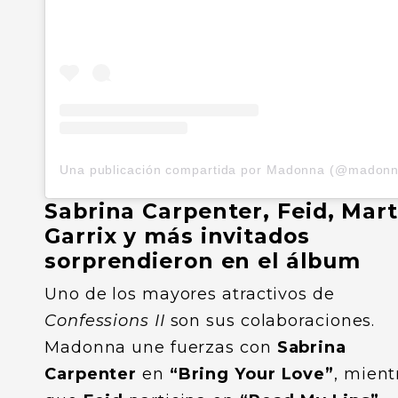
Una publicación compartida por Madonna (@madonn
Sabrina Carpenter, Feid, Mart
Garrix y más invitados
sorprendieron en el álbum
Uno de los mayores atractivos de
Confessions II
son sus colaboraciones.
Madonna une fuerzas con
Sabrina
Carpenter
en
“Bring Your Love”
, mient