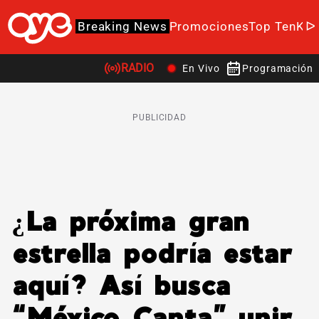
Breaking News
Promociones
Top Ten
K-P
RADIO
En Vivo
Programación
PUBLICIDAD
¿La próxima gran
estrella podría estar
aquí? Así busca
“México Canta” unir