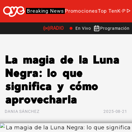
Breaking News
Promociones
Top Ten
K-Po
RADIO
En Vivo
Programación
La magia de la Luna
Negra: lo que
significa y cómo
aprovecharla
DANIA SÁNCHEZ
2025-08-21