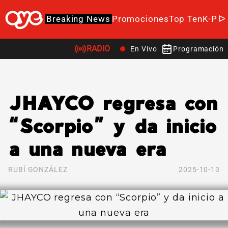
Breaking News
Promociones
Top Ten
K-Po
RADIO
En Vivo
Programación
JHAYCO regresa con
“Scorpio” y da inicio
a una nueva era
RUBÍ GONZÁLEZ
2025-10-13