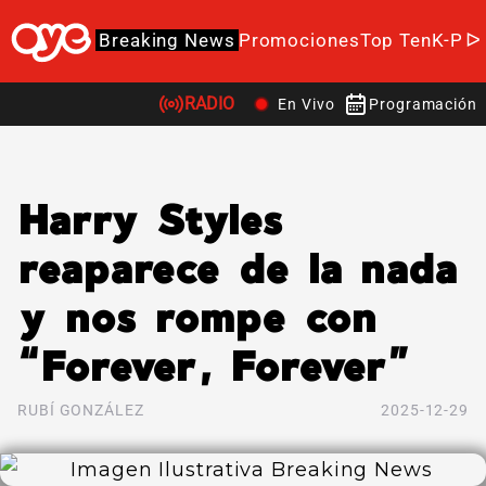
Breaking News
Promociones
Top Ten
K-Po
RADIO
En Vivo
Programación
Harry Styles
reaparece de la nada
y nos rompe con
“Forever, Forever”
RUBÍ GONZÁLEZ
2025-12-29