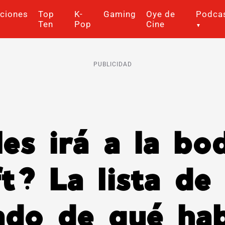
ciones
Top
K-
Gaming
Oye de
Podca
Ten
Pop
Cine
PUBLICIDAD
es irá a la bo
t? La lista de 
ndo de qué hab