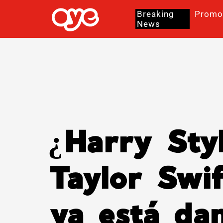
Breaking
Promo
News
¿Harry Styl
Taylor Swif
ya está da