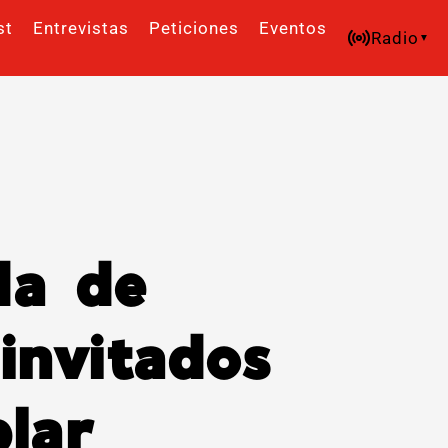
st
Entrevistas
Peticiones
Eventos
Radio
da de
invitados
lar