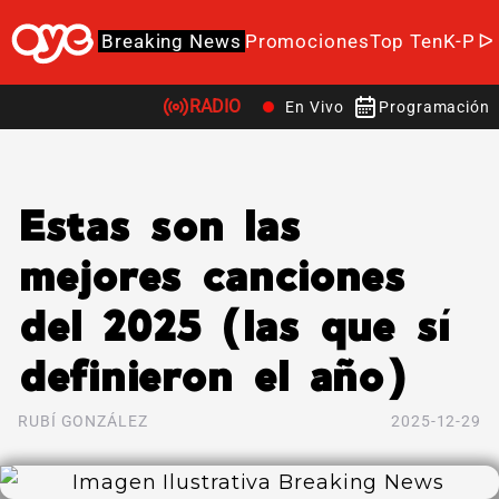
Breaking News
Promociones
Top Ten
K-Po
RADIO
En Vivo
Programación
Estas son las
mejores canciones
del 2025 (las que sí
definieron el año)
RUBÍ GONZÁLEZ
2025-12-29