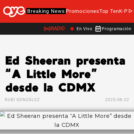
Breaking News
Promociones
Top Ten
K-Po
RADIO
En Vivo
Programación
Ed Sheeran presenta
“A Little More”
desde la CDMX
RUBÍ GONZÁLEZ
2025-08-22