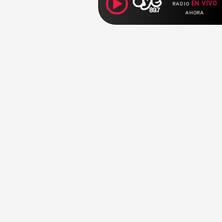
EN VIVO
RADIO
AHORA
Ahora escuchas:
Nuestras
Radio en vivo
Secciones
Escucha nuestras
Breaking News
señales de
Radio en
vivo aquí.
Top Ten
K - Pop