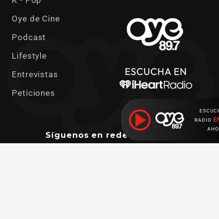
K - Pop
Oye de Cine
Podcast
Lifestyle
Entrevistas
Peticiones
ESCUC
E
RADIO
AHO
Síguenos en redes sociales
Ahora escuchas:
Descarga nuestras apps