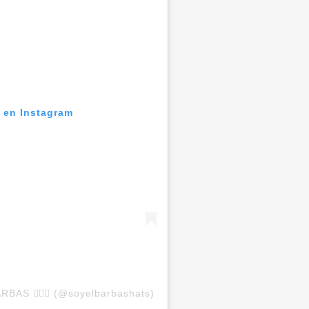
n en Instagram
BAS 🧔🏻‍♂️ (@soyelbarbashats)