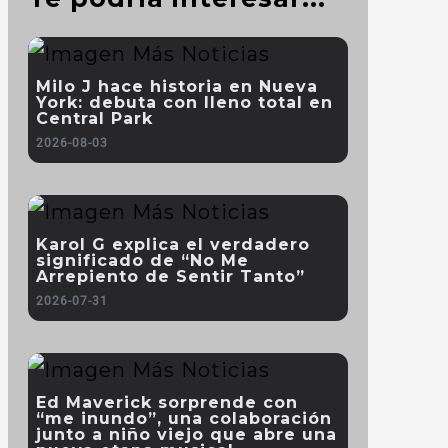
Milo J hace historia en Nueva
York: debuta con lleno total en
Central Park
2026-08-03
Karol G explica el verdadero
significado de “No Me
Arrepiento de Sentir Tanto”
2026-07-31
Ed Maverick sorprende con
“me inundo”, una colaboración
junto a niño viejo que abre una