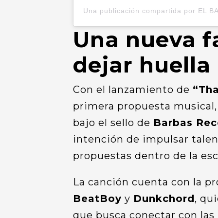
Una publicación compartida por EL BAR
Una nueva f
dejar huella
Con el lanzamiento de
“Th
primera propuesta musical
bajo el sello de
Barbas Rec
intención de impulsar tale
propuestas dentro de la esc
La canción cuenta con la p
BeatBoy
y
Dunkchord
, qu
que busca conectar con las 