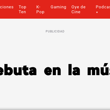
ciones
Top
K-
Gaming
Oye de
Podca
Ten
Pop
Cine
PUBLICIDAD
uta en la mú