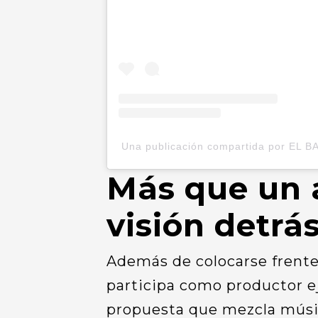
Una publicación compartida por EL BAR
Más que un a
visión detrá
Además de colocarse frent
participa como productor ej
propuesta que mezcla músic