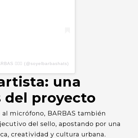
BAS 🧔🏻‍♂️ (@soyelbarbashats)
rtista: una
s del proyecto
e al micrófono, BARBAS también
ecutivo del sello, apostando por una
a, creatividad y cultura urbana.