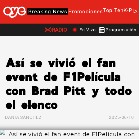
Top Ten
K-Po
Breaking News
Promociones
RADIO
En Vivo
Programación
Así se vivió el fan
event de F1Película
con Brad Pitt y todo
el elenco
DANIA SÁNCHEZ
2025-06-10