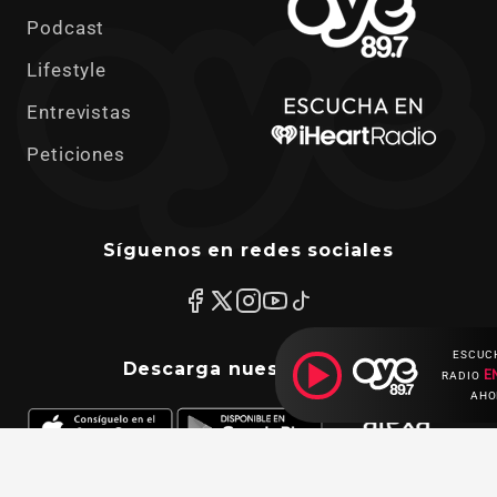
Podcast
Lifestyle
Entrevistas
Peticiones
Síguenos en redes sociales
ESCUC
Descarga nuestras apps
E
RADIO
AHO
Ahora escuchas: