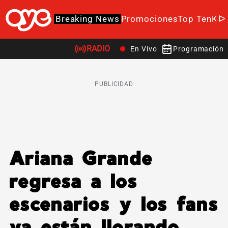
Breaking News
Promociones
Top Ten
K-P
RADIO
En Vivo
Programación
PUBLICIDAD
Ariana Grande
regresa a los
escenarios y los fans
ya están llorando