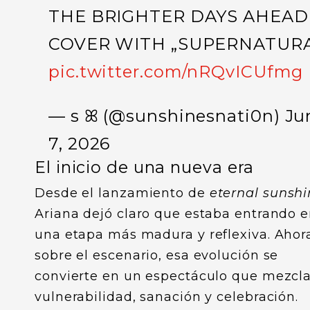
THE BRIGHTER DAYS AHEAD
COVER WITH „SUPERNATURA
pic.twitter.com/nRQvICUfmg
— s ꕤ (@sunshinesnati0n)
Ju
7, 2026
El inicio de una nueva era
Desde el lanzamiento de
eternal sunsh
Ariana dejó claro que estaba entrando 
una etapa más madura y reflexiva. Ahor
sobre el escenario, esa evolución se
convierte en un espectáculo que mezcl
vulnerabilidad, sanación y celebración.