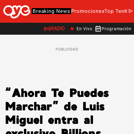
Breaking News
Promociones
Top Ten
K-P
RADIO
En Vivo
Programación
PUBLICIDAD
“Ahora Te Puedes
Marchar” de Luis
Miguel entra al
exclusivo Billions