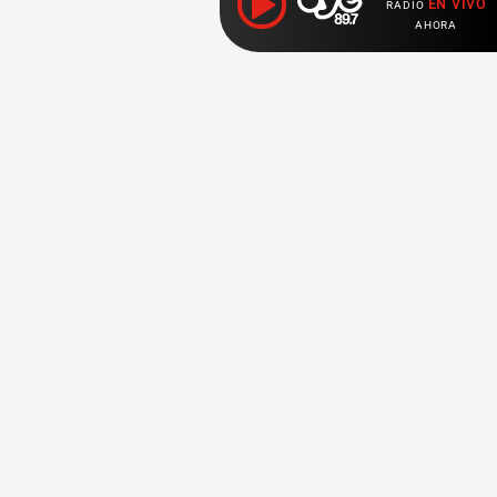
EN VIVO
RADIO
AHORA
Ahora escuchas:
Nuestras
Radio en vivo
Secciones
Escucha nuestras
Breaking News
señales de
Radio en
vivo aquí.
Top Ten
K - Pop