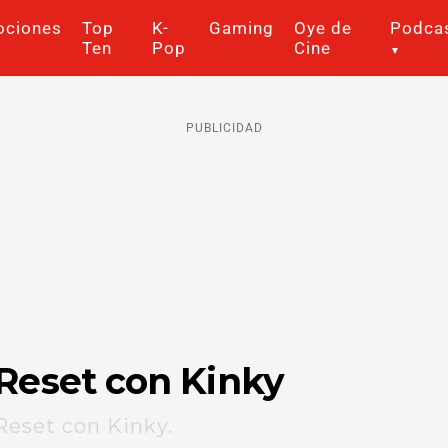
ociones
Top
K-
Gaming
Oye de
Podca
Ten
Pop
Cine
PUBLICIDAD
Reset con Kinky
Reset con Kinky.