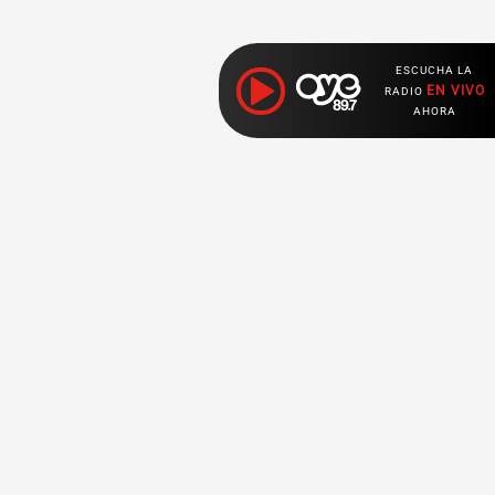
ESCUCHA LA
EN VIVO
RADIO
AHORA
ociales
pps